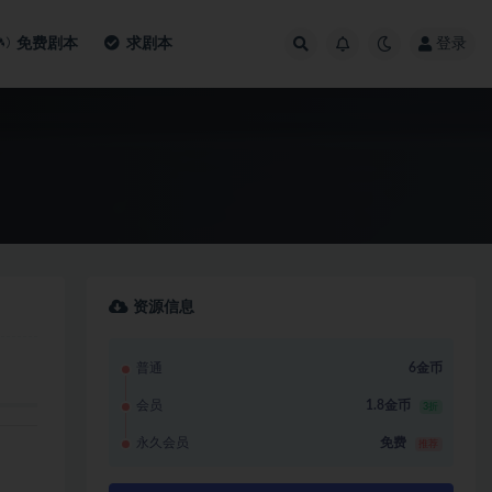
免费剧本
求剧本
登录
资源信息
普通
6金币
会员
1.8金币
3折
永久会员
免费
推荐