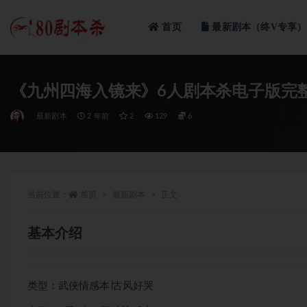
首页
最新剧本（终V专享）
全部
《九州四海入镜来》6人剧本杀电子版完
最新剧本
2 年前
2
129
6
当前位置：
首页
最新剧本
正文
基本介绍
类型：武侠情感本∣古风好哭