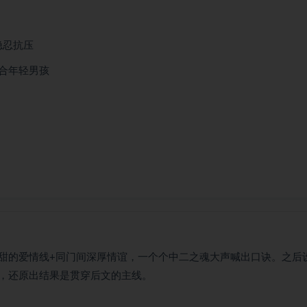
隐忍抗压
适合年轻男孩
甜的爱情线+同门间深厚情谊，一个个中二之魂大声喊出口诀。之后
，还原出结果是贯穿后文的主线。