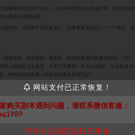
己的家国苍生而拼尽全力，几段演绎悲怆动人直接炸裂，在战争面前
开大爱和小爱的抉择。
让我向前，当我终于强大起来了，却要看着身边的人一个个离开，无
，我喜欢的，喜欢我的，都是你。就连许愿都不敢奢求和我一万年，
却无人知晓也无力改变。千年只为唤我一声“仙女姐姐”，你当真是全
你，到时你再给我系上你送我的青色发带可好？
网站支付已正常恢复！
家购买剧本遇到问题，请联系微信客服：
aq1989
平本台已稳定运行五年多