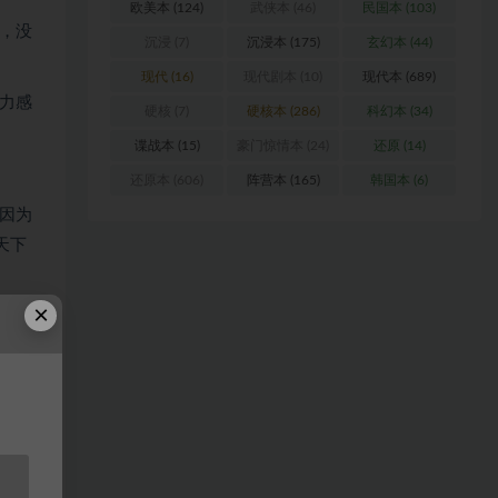
欧美本
(124)
武侠本
(46)
民国本
(103)
，没
沉浸
(7)
沉浸本
(175)
玄幻本
(44)
现代
(16)
现代剧本
(10)
现代本
(689)
力感
硬核
(7)
硬核本
(286)
科幻本
(34)
谍战本
(15)
豪门惊情本
(24)
还原
(14)
还原本
(606)
阵营本
(165)
韩国本
(6)
因为
天下
×