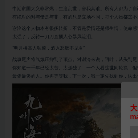
中期家国大义非常燃，生逢乱世，舍我其谁。所有人都为了自
有绝对的对与错是与非，有的只是立场不同，每个人物都逃不
谢泠这个人物本有很多转折，不管是爱情还是师生情，使命感
太强了，反转一刀刀直插人心暴风流泪。
“明月楼高人独倚，酒入愁肠不见君”
战事尾声将气氛压抑到了顶点。对谢泠来说，阿叶，从头到尾
你知道一千年已经太苦、太孤独了，一个人看这世间轮换，但
最傻最傻的人。你再等等我，下一次，我一定先找到你，认出
大
m