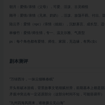
朝月：爱情/亲情（父母），可爱、活泼、古灵精怪
顾寻：爱情/亲情（兄弟、奶奶），活泼、放荡不羁、付出、
陆云齐：爱情（npc）/亲情（姐姐），沉默寡言、成长型、
林修竹：爱情/师生情，专一、温文尔雅、气质型
ps：每个角色都有爱情、师生、家国，无边缘，有男c女c
剧本测评
“万绿西泠，一抹云烟唤春眠”
开头有破冰游戏，背景故事文笔细腻丝滑，前期基本上都是甜
矛盾冲突点有一定还原部分（这部分时间不短，可能容易牢）
“九州四海风雨来，谁敢拨云见山海”