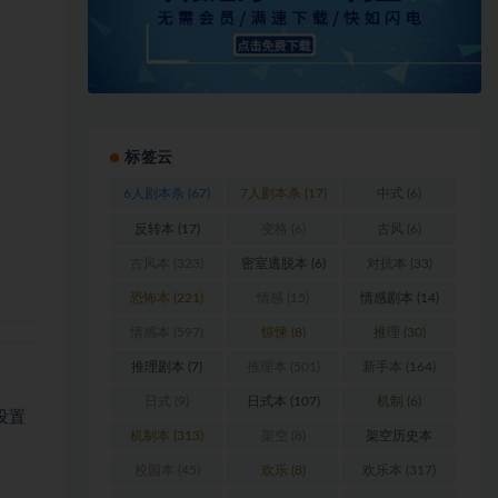
标签云
6人剧本杀
(67)
7人剧本杀
(17)
中式
(6)
反转本
(17)
变格
(6)
古风
(6)
古风本
(323)
密室逃脱本
(6)
对抗本
(33)
恐怖本
(221)
情感
(15)
情感剧本
(14)
情感本
(597)
惊悚
(8)
推理
(30)
推理剧本
(7)
推理本
(501)
新手本
(164)
日式
(9)
日式本
(107)
机制
(6)
设置
机制本
(313)
架空
(8)
架空历史本
(102)
校园本
(45)
欢乐
(8)
欢乐本
(317)