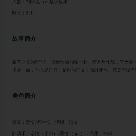
人数：3男3女（不建议反串）
时长：6H+
故事简介
各有所长的6个人，因缘际会相聚一起，有并肩作战，有天各
多的一面，什么是正义，是谁的正义？面对死局，究竟有没有
角色简介
谢泠：爱情/师生情，洒脱、清冷
陆清禾：亲情（弟弟）/爱情（npc），温柔、细腻