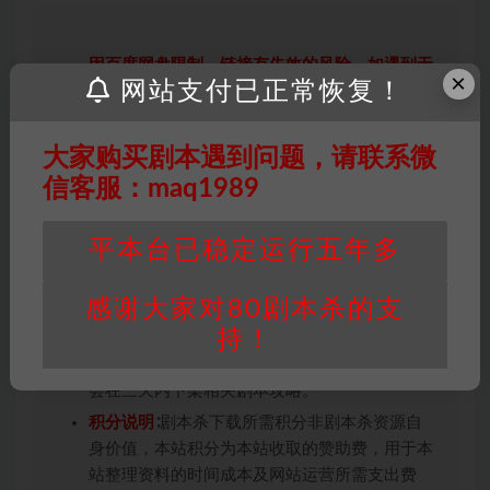
因百度网盘限制，链接有失效的风险，如遇到无
×
网站支付已正常恢复！
效链接请联系客服补发！！！网盘不限速下载神
器→
点此下载
←
免责声明
： 本站所有剧本杀资源均为网友分享
大家购买剧本遇到问题，请联系微
投稿+个人整理而来，仅供学习研究使用，请勿
信客服：maq1989
用于商业用途!任何人访问、浏览本站，购买或
未购买，即代表已阅读本声明，理解并同意受本
平本台已稳定运行五年多
条约约束，并遵守所有适用的法律法规。
版权归属
：本站提供的任何剧本杀资源内容的版
感谢大家对80剧本杀的支
权均属于机关版权或权利人。如有侵权，请发邮
持！
件通知并提供相关证实资料至邮箱
448271243@qq.com，如若情况属实，我们将
会在三天内下架相关剧本攻略。
积分说明
∶剧本杀下载所需积分非剧本杀资源自
身价值，本站积分为本站收取的赞助费，用于本
站整理资料的时间成本及网站运营所需支出费