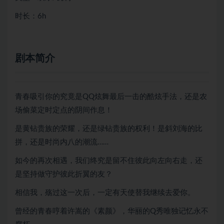
时长：6h
剧本简介
青春吸引你的究竟是QQ炫舞最后一击的酷炫手法，还是农
场偷菜定时定点的阴间作息！
是黄钻贵族的荣耀，还是绿钻贵族的权利！是斜刘海的比
拼，还是时尚内八的潮流……
如今的再次相遇，我们终究是留不住彼此向左向右走，还
是坚持做守护彼此折翼的友？
相信我，殇过这一次后，一定有天使替我继续去爱你。
曾经的青春哼着许嵩的《素颜》，华丽的Q秀唯独记忆永不