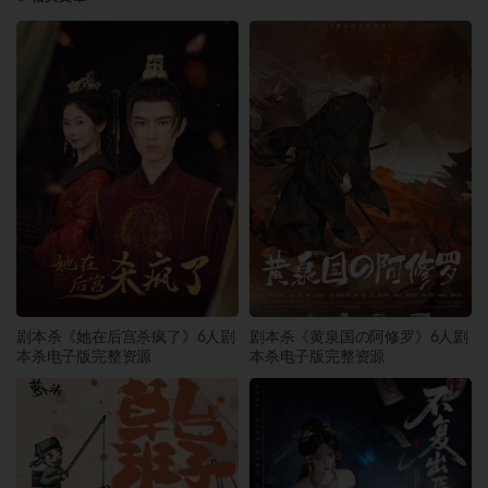
剧本杀《她在后宫杀疯了》6人剧
剧本杀《黄泉国の阿修罗》6人剧
本杀电子版完整资源
本杀电子版完整资源