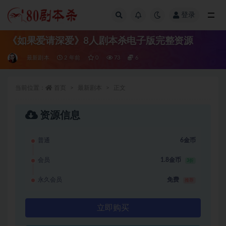
登录
全部
《如果爱请深爱》8人剧本杀电子版完整资源
最新剧本
2 年前
0
73
6
当前位置：
首页
最新剧本
正文
资源信息
普通
6金币
会员
1.8金币
3折
永久会员
免费
推荐
立即购买