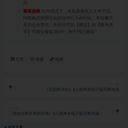
用。
重要提醒
∶任何情况下，本站及相关人士对于访
问或购买使用引起的任何行为和纠纷，本站概不
承担任何责任。未经许可的【搬运】和【账号共
享】可能会被取消VIP，恕不另行通知！
打赏
收藏
链接
上一篇
《悲剧的共犯》6人剧本杀电子版完整资源
下一篇
《洗劫伦敦所有的玫瑰》6人剧本杀电子版完整资源
相关文章