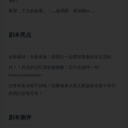
腐朽。
希望，下次的相遇，丶灬侞淉嗳、请深嗳er.….
剧本亮点
全新题材！全新体验！跟我们一起梦回青春的非主流时
代！！死去的记忆突然被唤醒！忍不住想哼一句：
Imissyousomuch~
任务丰富全程不掉线！炫舞偷菜火星文家族签名那个年代
的我们应有尽有！
剧本测评