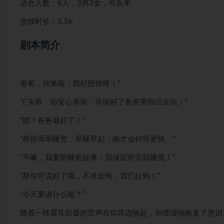
适合人数：6人，3男3女，可反串
游戏时长：5.5h
剧本简介
爸爸，你来啦，我好想你呀！”
丫头乖，你安心养病，等病好了爸爸带你出去玩！”
“耶！爸爸最好了！”
“那你乖乖睡觉，早睡早起，病才会好得更快。”
“不嘛，我要听睡前故事，我保证听完就睡觉！”
“那你可说好了哦，不准反悔，我们拉钩！”
“今天要讲什么呢？”
随着一阵震耳欲聋的雷声在你耳边响起，你缓缓地恢复了意识