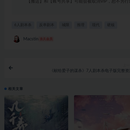
【搬运】和【账号共享】可能会被取消VIP，恕不另行
6人剧本杀
反串剧本
城限
推理
现代
硬核
Macstin
永久会员
上一
《献给爱子的谋杀》7人剧本杀电子版完整资
相关文章