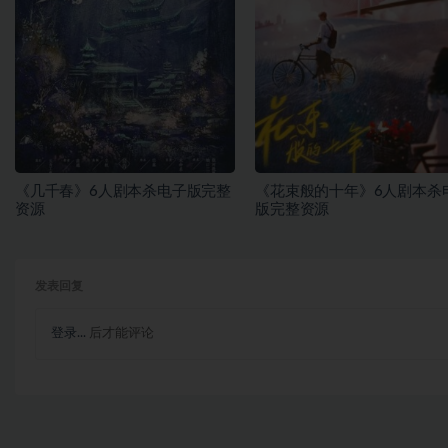
《几千春》6人剧本杀电子版完整
《花束般的十年》6人剧本杀
资源
版完整资源
发表回复
登录...
后才能评论