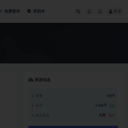
免费剧本
求剧本
登录
资源信息
普通
6金币
会员
1.8金币
3折
永久会员
免费
推荐