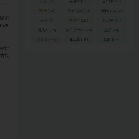
沉浸
(7)
沉浸本
(175)
玄幻本
(44)
现代
(16)
现代剧本
(10)
现代本
(689)
锁凶
硬核
(7)
硬核本
(286)
科幻本
(34)
VP
谍战本
(15)
豪门惊情本
(24)
还原
(14)
还原本
(606)
阵营本
(165)
韩国本
(6)
会让
的快