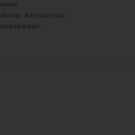
狱的丧钟。
己身在何处，甚至不知道自己是谁。
等待着你来缓缓揭开。