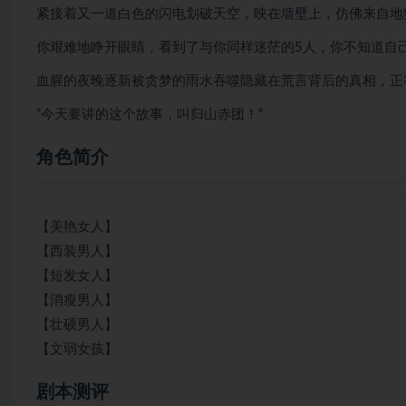
紧接着又一道白色的闪电划破天空，映在墙壁上，仿佛来自地
你艰难地睁开眼睛，看到了与你同样迷茫的5人，你不知道自
血腥的夜晚逐新被贪梦的雨水吞噬隐藏在荒言背后的真相，正
“今天要讲的这个故事，叫归山赤团！“
角色简介
【美艳女人】
【西装男人】
【短发女人】
【消瘦男人】
【壮硕男人】
【文弱女孩】
剧本测评