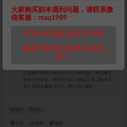
版权归属
：本站提供的任何剧本杀资源内容的版
大家购买剧本遇到问题，请联系微
权均属于机关版权或权利人。如有侵权，请发邮
件通知并提供相关证实资料至邮箱
信客服：maq1989
448271243@qq.com，如若情况属实，我们将
会在三天内下架相关剧本攻略。
平本台已稳定运行五年多
积分说明
∶剧本杀下载所需积分非剧本杀资源自
身价值，本站积分为本站收取的赞助费，用于本
感谢大家对80剧本杀的支
站整理资料的时间成本及网站运营所需支出费
持！
用。
重要提醒
∶任何情况下，本站及相关人士对于访
问或购买使用引起的任何行为和纠纷，本站概不
承担任何责任。未经许可的【搬运】和【账号共
享】可能会被取消VIP，恕不另行通知！
欧美本
现代本
打赏
收藏
链接