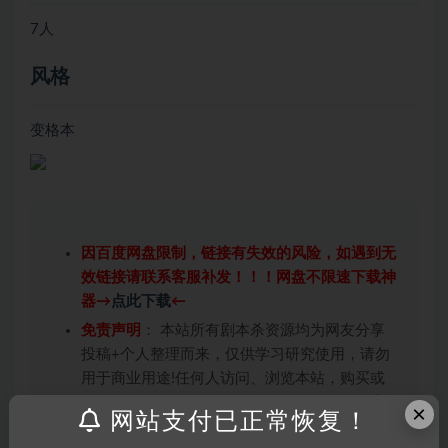
7人
风格
变格本
因百度网盘限制，链接有失效的风险，如遇到无
效链接请联系客服补发！！！网盘不限速下载神
器→
点此下载
←
免责声明
： 本站所有剧本杀资源均为网友分享
投稿+个人整理而来，仅供学习研究使用，请勿
用于商业用途!任何人访问、浏览本站，购买或
未购买，即代表已阅读本声明，理解并同意受本
×
网站支付已正常恢复！
条约约束，并遵守所有适用的法律法规。