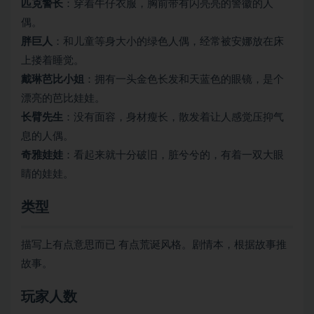
匹克警长
：穿着牛仔衣服，胸前带有闪亮亮的警徽的人
偶。
胖巨人
：和儿童等身大小的绿色人偶，经常被安娜放在床
上搂着睡觉。
戴琳芭比小姐
：拥有一头金色长发和天蓝色的眼镜，是个
漂亮的芭比娃娃。
长臂先生
：没有面容，身材瘦长，散发着让人感觉压抑气
息的人偶。
奇雅娃娃
：看起来就十分破旧，脏兮兮的，有着一双大眼
睛的娃娃。
类型
描写上有点意思而已 有点荒诞风格。剧情本，根据故事推
故事。
玩家人数