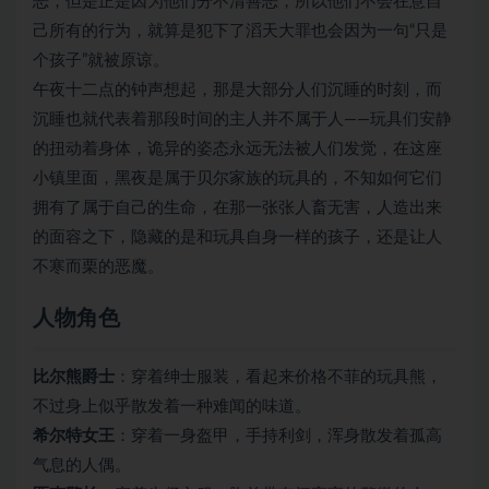
恶，但是正是因为他们分不清善恶，所以他们不会在意自
己所有的行为，就算是犯下了滔天大罪也会因为一句“只是
个孩子”就被原谅。
午夜十二点的钟声想起，那是大部分人们沉睡的时刻，而
沉睡也就代表着那段时间的主人并不属于人——玩具们安静
的扭动着身体，诡异的姿态永远无法被人们发觉，在这座
小镇里面，黑夜是属于贝尔家族的玩具的，不知如何它们
拥有了属于自己的生命，在那一张张人畜无害，人造出来
的面容之下，隐藏的是和玩具自身一样的孩子，还是让人
不寒而栗的恶魔。
人物角色
比尔熊爵士
：穿着绅士服装，看起来价格不菲的玩具熊，
不过身上似乎散发着一种难闻的味道。
希尔特女王
：穿着一身盔甲，手持利剑，浑身散发着孤高
气息的人偶。