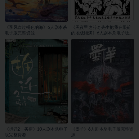
《季风吹过橘色的海》6人剧本杀
《黑夜里达芬奇先生把我在眼前
电子版完整资源
的地板铺满》6人剧本杀电子版完
整资源
《拆迁2：买房》10人剧本杀电子
《墨羊》6人剧本杀电子版完整资
版完整资源
源