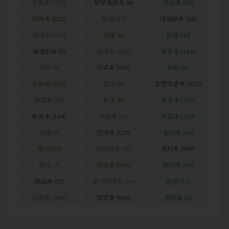
古风本
(323)
密室逃脱本
(6)
对抗本
(33)
恐怖本
(221)
情感
(15)
情感剧本
(14)
情感本
(597)
惊悚
(8)
推理
(30)
推理剧本
(7)
推理本
(501)
新手本
(164)
日式
(9)
日式本
(107)
机制
(6)
机制本
(313)
架空
(8)
架空历史本
(102)
校园本
(45)
欢乐
(8)
欢乐本
(317)
欧美本
(124)
武侠本
(46)
民国本
(103)
沉浸
(7)
沉浸本
(175)
玄幻本
(44)
现代
(16)
现代剧本
(10)
现代本
(689)
硬核
(7)
硬核本
(286)
科幻本
(34)
谍战本
(15)
豪门惊情本
(24)
还原
(14)
还原本
(606)
阵营本
(165)
韩国本
(6)