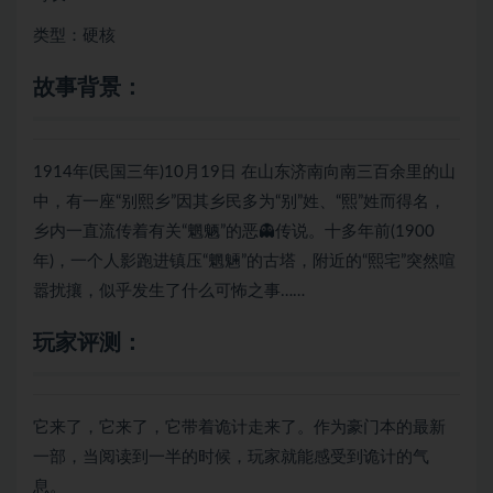
类型：硬核
故事背景：
1914年(民国三年)10月19日 在山东济南向南三百余里的山
中，有一座“别熙乡”因其乡民多为“别”姓、“熙”姓而得名，
乡内一直流传着有关“魍魉”的恶👻传说。十多年前(1900
年)，一个人影跑进镇压“魍魎”的古塔，附近的“熙宅”突然喧
嚣扰攘，似乎发生了什么可怖之事……
玩家评测：
它来了，它来了，它带着诡计走来了。作为豪门本的最新
一部，当阅读到一半的时候，玩家就能感受到诡计的气
息。