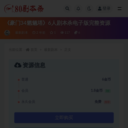
登录
全部
《豪门34魍魉塔》6人剧本杀电子版完整资源
最新剧本
2 年前
1
117
6
当前位置：
首页
最新剧本
正文
资源信息
普通
6金币
会员
1.8金币
3折
永久会员
免费
推荐
立即购买