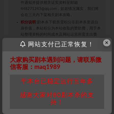
件通知并提供相关证实资料至邮箱
448271243@qq.com，如若情况属实，我们将
会在三天内下架相关剧本攻略。
积分说明
∶剧本杀下载所需积分非剧本杀资源自
身价值，本站积分为本站收取的赞助费，用于本
站整理资料的时间成本及网站运营所需支出费
用。
×
网站支付已正常恢复！
重要提醒
∶任何情况下，本站及相关人士对于访
问或购买使用引起的任何行为和纠纷，本站概不
大家购买剧本遇到问题，请联系微
承担任何责任。未经许可的【搬运】和【账号共
信客服：maq1989
享】可能会被取消VIP，恕不另行通知！
平本台已稳定运行五年多
硬核本
感谢大家对80剧本杀的支
打赏
收藏
链接
持！