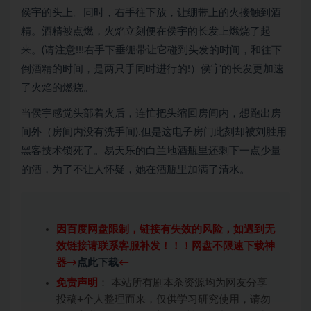
侯宇的头上。同时，右手往下放，让绷带上的火接触到酒
精。酒精被点燃，火焰立刻便在侯宇的长发上燃烧了起
来。(请注意!!!右手下垂绷带让它碰到头发的时间，和往下
倒酒精的时间，是两只手同时进行的!）侯宇的长发更加速
了火焰的燃烧。
当侯宇感觉头部着火后，连忙把头缩回房间内，想跑出房
间外（房间内没有洗手间).但是这电子房门此刻却被刘胜用
黑客技术锁死了。易天乐的白兰地酒瓶里还剩下一点少量
的酒，为了不让人怀疑，她在酒瓶里加满了清水。
因百度网盘限制，链接有失效的风险，如遇到无
效链接请联系客服补发！！！网盘不限速下载神
器→
点此下载
←
免责声明
： 本站所有剧本杀资源均为网友分享
投稿+个人整理而来，仅供学习研究使用，请勿