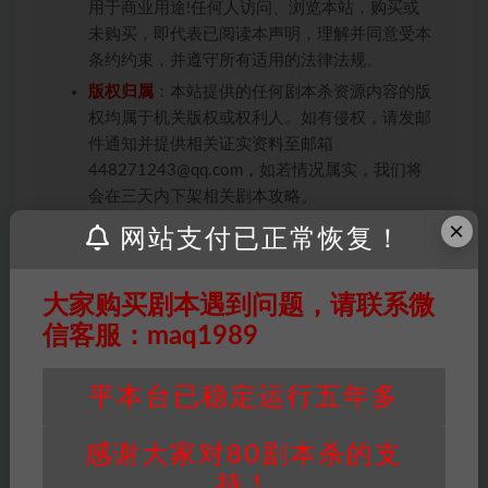
用于商业用途!任何人访问、浏览本站，购买或
未购买，即代表已阅读本声明，理解并同意受本
条约约束，并遵守所有适用的法律法规。
版权归属
：本站提供的任何剧本杀资源内容的版
权均属于机关版权或权利人。如有侵权，请发邮
件通知并提供相关证实资料至邮箱
448271243@qq.com，如若情况属实，我们将
会在三天内下架相关剧本攻略。
×
积分说明
∶剧本杀下载所需积分非剧本杀资源自
网站支付已正常恢复！
身价值，本站积分为本站收取的赞助费，用于本
站整理资料的时间成本及网站运营所需支出费
大家购买剧本遇到问题，请联系微
用。
信客服：maq1989
重要提醒
∶任何情况下，本站及相关人士对于访
问或购买使用引起的任何行为和纠纷，本站概不
承担任何责任。未经许可的【搬运】和【账号共
平本台已稳定运行五年多
享】可能会被取消VIP，恕不另行通知！
感谢大家对80剧本杀的支
持！