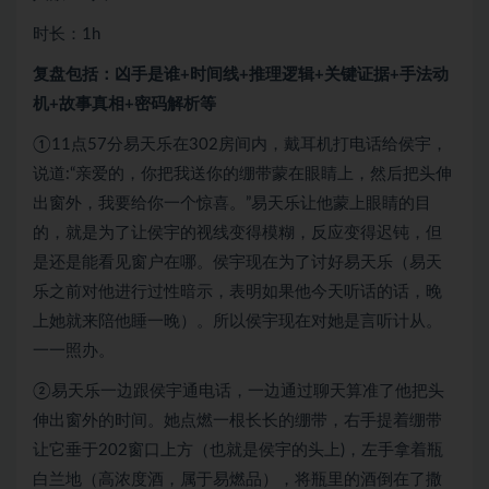
时长：1h
复盘包括：凶手是谁+时间线+推理逻辑+关键证据+手法动
机+故事真相+密码解析等
①11点57分易天乐在302房间内，戴耳机打电话给侯宇，
说道:“亲爱的，你把我送你的绷带蒙在眼睛上，然后把头伸
出窗外，我要给你一个惊喜。”易天乐让他蒙上眼睛的目
的，就是为了让侯宇的视线变得模糊，反应变得迟钝，但
是还是能看见窗户在哪。侯宇现在为了讨好易天乐（易天
乐之前对他进行过性暗示，表明如果他今天听话的话，晚
上她就来陪他睡一晚）。所以侯宇现在对她是言听计从。
一一照办。
②易天乐一边跟侯宇通电话，一边通过聊天算准了他把头
伸出窗外的时间。她点燃一根长长的绷带，右手提着绷带
让它垂于202窗口上方（也就是侯宇的头上)，左手拿着瓶
白兰地（高浓度酒，属于易燃品），将瓶里的酒倒在了撒