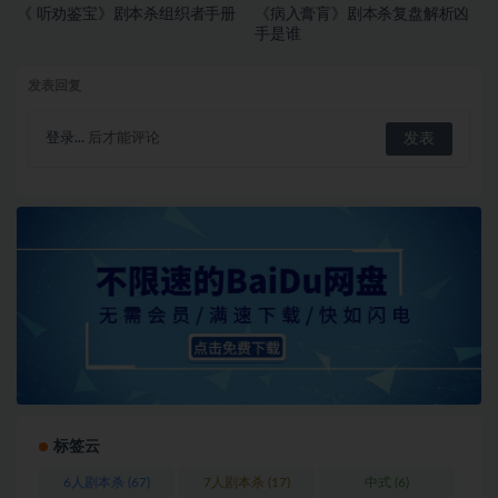
《 听劝鉴宝》剧本杀组织者手册
《病入膏肓》剧本杀复盘解析凶
手是谁
发表回复
登录...
后才能评论
标签云
6人剧本杀
(67)
7人剧本杀
(17)
中式
(6)