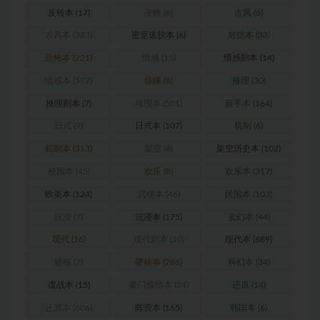
反转本
(17)
变格
(6)
古风
(6)
古风本
(323)
密室逃脱本
(6)
对抗本
(33)
恐怖本
(221)
情感
(15)
情感剧本
(14)
情感本
(597)
惊悚
(8)
推理
(30)
推理剧本
(7)
推理本
(501)
新手本
(164)
日式
(9)
日式本
(107)
机制
(6)
机制本
(313)
架空
(8)
架空历史本
(102)
校园本
(45)
欢乐
(8)
欢乐本
(317)
欧美本
(124)
武侠本
(46)
民国本
(103)
沉浸
(7)
沉浸本
(175)
玄幻本
(44)
现代
(16)
现代剧本
(10)
现代本
(689)
硬核
(7)
硬核本
(286)
科幻本
(34)
谍战本
(15)
豪门惊情本
(24)
还原
(14)
还原本
(606)
阵营本
(165)
韩国本
(6)