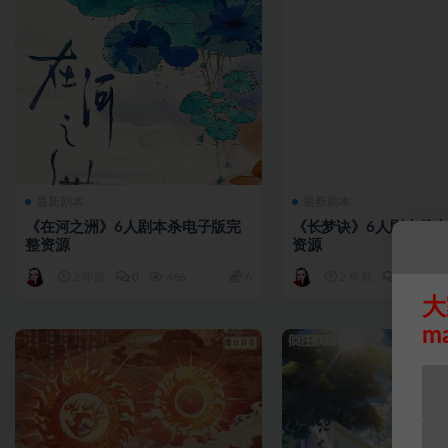
最新剧本
最新剧本
《在河之洲》6人剧本杀电子版完
《长梦诀》6人剧本杀
整资源
资源
2 年前
0
466
6
2 年前
0
11
大
m