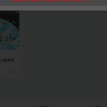
6人剧本杀
6