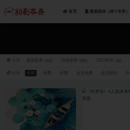
首页
最新剧本（终V专享）
全部
分类
最新剧本
经典剧本
2023剧本
1139
1039
215
价格
全部
免费
付费
会员免费
会员折扣
永