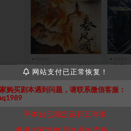
最新剧本
最新剧本
电子版完整
《秦风颂》6人剧本杀电子版完整
《镖师》
网站支付已正常恢复！
资源
源
8
6
2 年前
0
794
6
2 
家购买剧本遇到问题，请联系微信客服：
aq1989
平本台已稳定运行五年多
感谢大家对80剧本杀的支持！