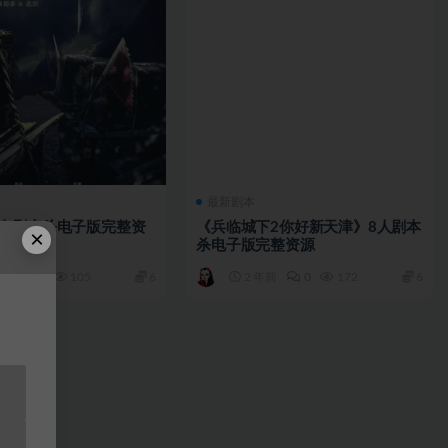
最新剧本
7人剧本杀电子版完整资
《兵临城下2你好新天津》8人剧本
×
杀电子版完整资源
年前
0
105
6
2 年前
0
172
6