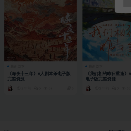
最新剧本
最新剧本
《晦夜十三年》6人剧本杀电子版
《我们相约昨日重逢》
完整资源
电子版完整资源
2 年前
0
89
6
2 年前
0
63