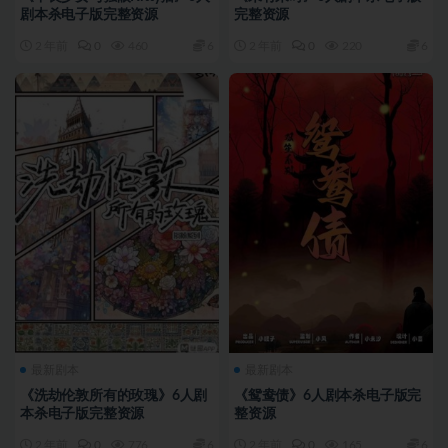
剧本杀电子版完整资源
完整资源
2 年前
0
460
6
2 年前
0
220
6
最新剧本
最新剧本
《洗劫伦敦所有的玫瑰》6人剧
《鸳鸯债》6人剧本杀电子版完
本杀电子版完整资源
整资源
2 年前
0
776
6
2 年前
0
165
6