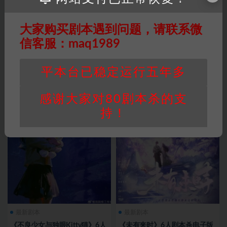
最新剧本
最新剧本
《诡计甜美的死去》6人剧本杀
《飞蛾鸣唱之地》6人剧本杀电
大家购买剧本遇到问题，请联系微
电子版完整资源
子版完整资源
信客服：maq1989
2 年前
0
221
6
2 年前
0
70
6
平本台已稳定运行五年多
感谢大家对80剧本杀的支
持！
最新剧本
最新剧本
《不良少女与独眼Kitty猫》6人
《未有来时》6人剧本杀电子版