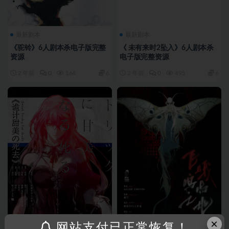
最新剧本
最新剧本
《驼铃》6人剧本杀电子版完整
《 未有来时2坠入》6人剧本杀
资源
电子版完整资源
2 年前
0
164
6
2 年前
0
495
6
×
网站支付已正常恢复！