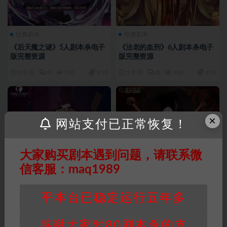
经典剧本
经典剧本
《后天魔之谜》5人剧本杀电子
《法老的血刑》6人剧本杀电子
版完整资源
版完整资源
4 年前
0
331
4.99
5 年前
0
444
4.99
×
网站支付已正常恢复！
大家购买剧本遇到问题，请联系微
信客服：maq1989
平本台已稳定运行五年多
感谢大家对80剧本杀的支