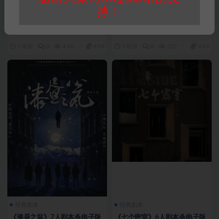
持！
免费剧本
2023剧本
《雾鸦馆》6人剧本杀电子版完
《004鬼娘密室》6人剧本杀电
整资源
子版完整资源
5 年前
0
4.4K
4.99
5 年前
0
522
4.99
经典剧本
经典剧本
《漆昼之翁》7人剧本杀电子版
《七个密室》6人剧本杀电子版