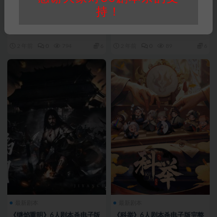
持！
最新剧本
最新剧本
《秦风颂》6人剧本杀电子版完
《晦夜十三年》6人剧本杀电子
整资源
版完整资源
2 年前
0
794
6
2 年前
0
89
6
最新剧本
最新剧本
《继焰重明》6人剧本杀电子版
《科举》6人剧本杀电子版完整