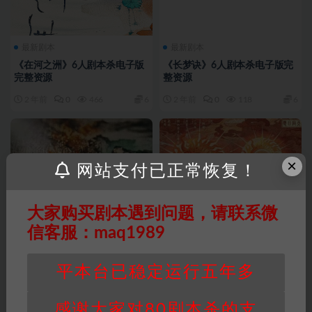
最新剧本
最新剧本
《在河之洲》6人剧本杀电子版
《长梦诀》6人剧本杀电子版完
完整资源
整资源
2 年前
0
466
6
2 年前
0
118
6
×
网站支付已正常恢复！
大家购买剧本遇到问题，请联系微
信客服：maq1989
平本台已稳定运行五年多
感谢大家对80剧本杀的支