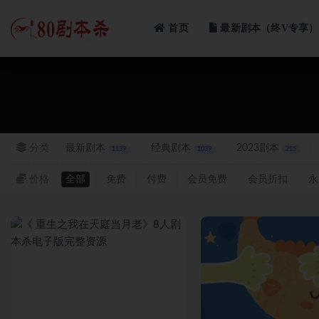
首页
最新剧本（终V专享）
全部
分类
最新剧本
经典剧本
2023剧本
1139
1039
215
价格
全部
免费
付费
会员免费
会员折扣
永