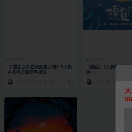
最新剧本
最新剧本
《 重生之我在天庭当月老》8人剧
《摸鱼》7人剧本杀电
本杀电子版完整资源
源
2 年前
0
109
6
2 年前
0
31
大
m