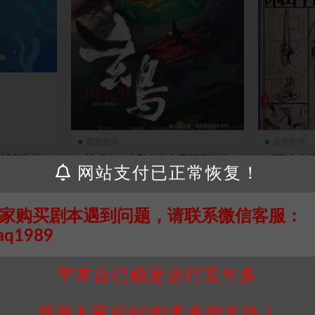
最新剧本
最新剧本
子版完整资
《玄鸟》6人剧本杀电子版完整资
《深山中
网站支付已正常恢复！
源
子版完整
4
6
2 年前
0
278
6
2 
家购买剧本遇到问题，请联系微信客服：
aq1989
平本台已稳定运行五年多
感谢大家对80剧本杀的支持！