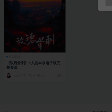
最新剧本
《玫瑰骨刺》6人剧本杀电子版完
整资源
2 年前
0
61
6