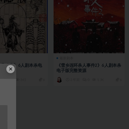
最新剧本
的悲鸣夜》6人剧本杀电
《雪乡连环杀人事件2》6人剧本杀
×
资源
电子版完整资源
年前
0
345
6
2 年前
0
1.3K
6