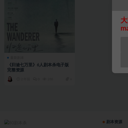
大
m
最新剧本
《归途七万里》6人剧本杀电子版
完整资源
2 年前
0
288
6
剧本资源