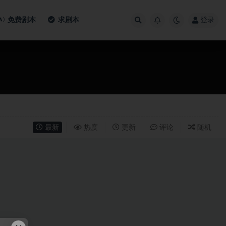
免费剧本
求剧本
登录
最新
热度
更新
评论
随机