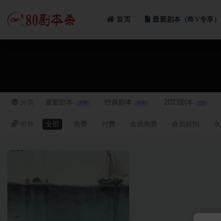
首页
最新剧本（终V专享）
全部
分类
最新剧本
经典剧本
2023剧本
1139
1039
215
价格
全部
免费
付费
会员免费
会员折扣
永