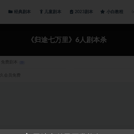
经典剧本
儿童剧本
小白教程
2023剧本
《归途七万里》6人剧本杀
免费剧本
23
久会员免费